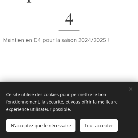
4
Maintien en D4 pour la saison 2024/2025 !
Ce site utilise des cookies pour permettre le bon
fonctionnement, la sécurité, et vous offrir la meilleure
expérience utilisateur possible.
© 2022
Tennis de Table ROCHE BESANCON.
Tous droits
réservés.
N'acceptez que le nécessaire
Tout accepter
Cookies